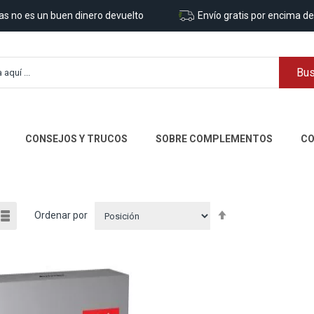
ías no es un buen dinero devuelto
Envío gratis por encima de
Bus
Búsqueda avanzada
CONSEJOS Y TRUCOS
SOBRE COMPLEMENTOS
C
r
Fijar
lla
Lista
Ordenar por
omo
Dirección
Descendente