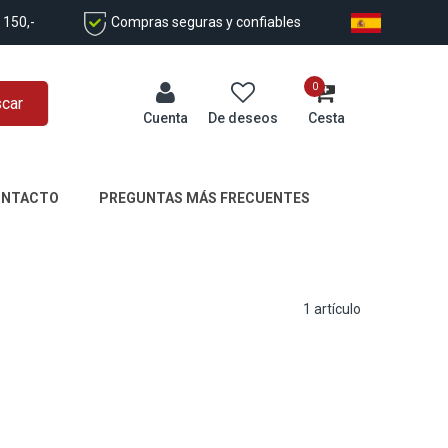
 150,-
Compras seguras y confiables
0
car
Cuenta
De deseos
Cesta
ONTACTO
PREGUNTAS MÁS FRECUENTES
1
artículo