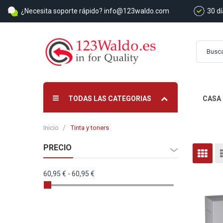
¿Necesita soporte rápido?
info@123waldo.com
30 d
TODAS LAS CATEGORIAS
CASA
Inicio
Tinta y toners
PRECIO
Ve
Parri
c
60,95 €
-
60,95 €