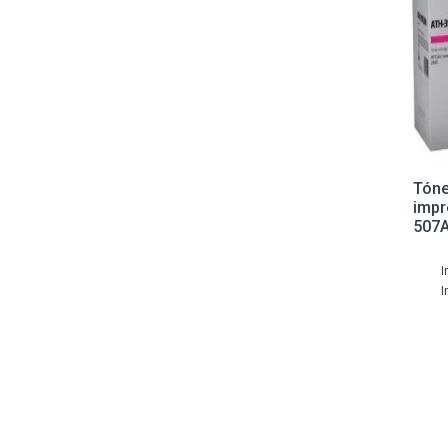
Tóne
impr
507A