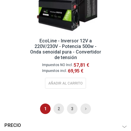
EcoLine - Inversor 12V a
220V/230V - Potencia 500w -
Onda senoidal pura - Convertidor
de tensión
57,81 €
69,95 €
AÑADIR AL CARRITO
Página
Actualmente estás leyendo página
Página
Página
Página
Siguiente
1
2
3
PRECIO